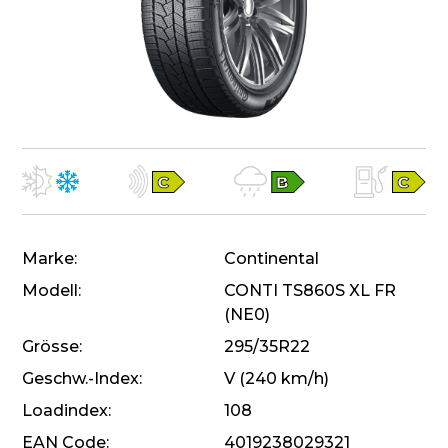
Marke
Continental
Modell
CONTI TS860S XL FR
(NE0)
Grösse
295/35R22
Geschw.-Index
V (240 km/h)
Loadindex
108
EAN Code
4019238029321